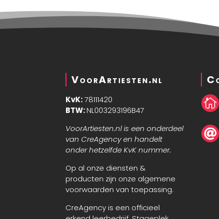
VoorArtiesten.nl
C
KvK:
78111420

BTW:
NL003293196B47
VoorArtiesten.nl is een onderdeel

van CreAgency en handelt
onder hetzelfde KvK nummer.
Op al onze diensten &
producten zijn onze algemene
voorwaarden van toepassing.
CreAgency is een officieel
erkend leerbedrijf. Stageplek