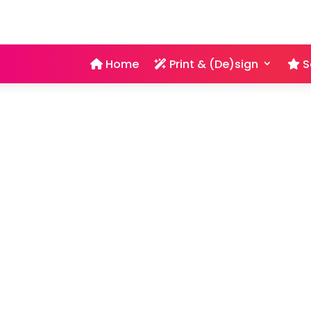
Home
Print & (De)sign
S